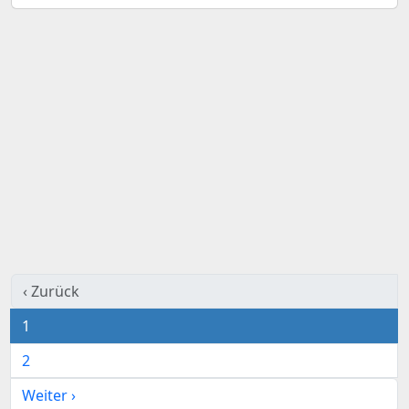
‹ Zurück
1
2
Weiter ›