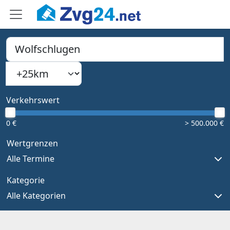
PLZ, Ort oder Bundesland
Suchradius
Type 1 or more characters for results.
Verkehrswert
0 €
> 500.000 €
Wertgrenzen
Alle Termine
Kategorie
Alle Kategorien