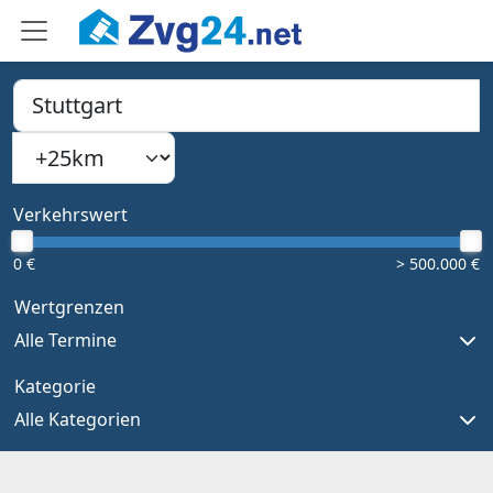
PLZ, Ort oder Bundesland
Suchradius
Type 1 or more characters for results.
Verkehrswert
0 €
> 500.000 €
Wertgrenzen
Alle Termine
Kategorie
Alle Kategorien