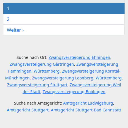
1
2
Weiter ›
Suche nach Ort:
Zwangsversteigerung Ehningen
,
Zwangsversteigerung Gärtringen
,
Zwangsversteigerung
Hemmingen, Württemberg
,
Zwangsversteigerung Korntal-
Münchingen
,
Zwangsversteigerung Leonberg, Württemberg
,
Zwangsversteigerung Stuttgart
,
Zwangsversteigerung Weil
der Stadt
,
Zwangsversteigerung Böblingen
Suche nach Amtsgericht:
Amtsgericht Ludwigsburg
,
Amtsgericht Stuttgart
,
Amtsgericht Stuttgart-Bad Cannstatt