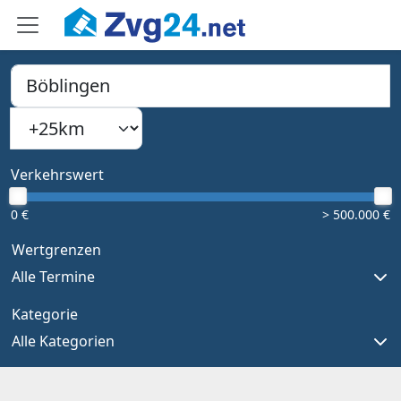
PLZ, Ort oder Bundesland
Suchradius
Type 1 or more characters for results.
Verkehrswert
0 €
> 500.000 €
Wertgrenzen
Alle Termine
Kategorie
Alle Kategorien