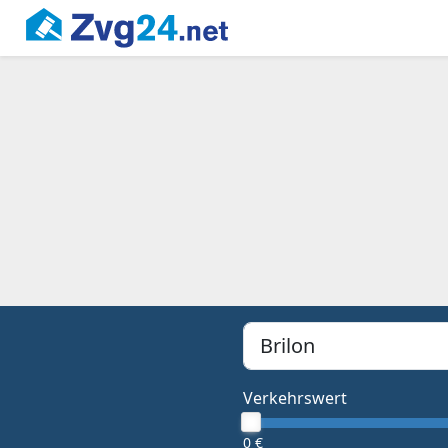
PLZ, Ort oder Bundesland
Type 1 or more characters f
Verkehrswert
0 €