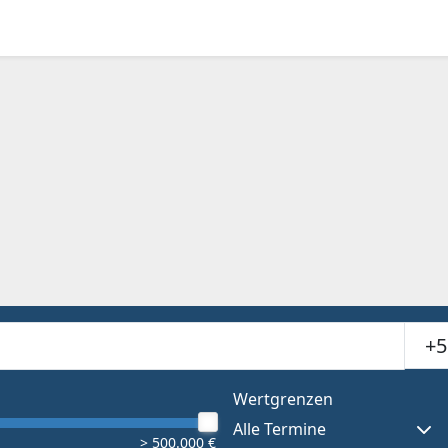
Suchr
or results.
Wertgrenzen
Alle Termine
> 500.000 €