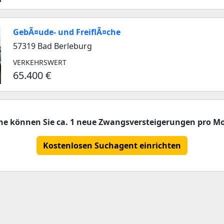
GebÃ¤ude- und FreiflÃ¤che
57319 Bad Berleburg
VERKEHRSWERT
65.400 €
che können Sie ca. 1 neue Zwangsversteigerungen pro Mo
Kostenlosen Suchagent einrichten