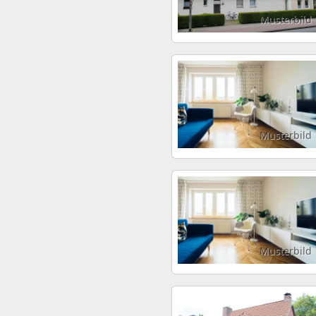
Musterbild
Musterbild
Musterbild