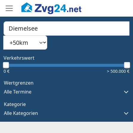
PLZ, Ort oder Bundesland
Suchradius
Type 1 or more characters for results.
Verkehrswert
0 €
> 500.000 €
Wertgrenzen
Alle Termine
Kategorie
Alle Kategorien