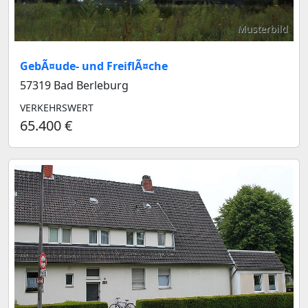
Musterbild
GebÃ¤ude- und FreiflÃ¤che
57319 Bad Berleburg
VERKEHRSWERT
65.400 €