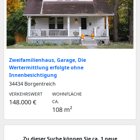
Musterbild
Zweifamilienhaus, Garage, Die
Wertermittlung erfolgte ohne
Innenbesichtigung
34434 Borgentreich
VERKEHRSWERT
WOHNFLÄCHE
148.000 €
CA.
108 m²
Zu dieser Suche können Sie ca. 1 neue