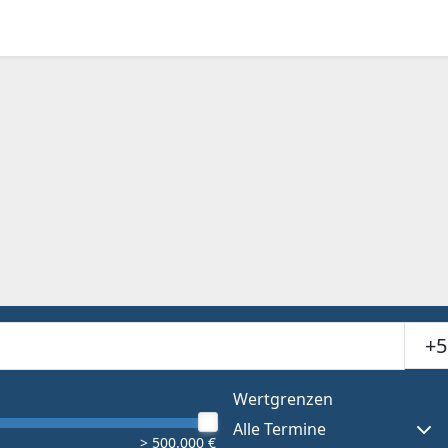
Suchr
or results.
Wertgrenzen
Alle Termine
> 500.000 €