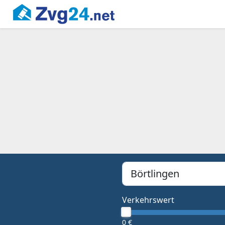
PLZ, Ort oder Bundesland
Type 1 or more characters f
Verkehrswert
0 €