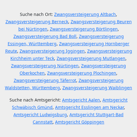
Suche nach Ort:
Zwangsversteigerung Altbach
,
Zwangsversteigerung Berneck
,
Zwangsversteigerung Beuren
bei Nürtingen
,
Zwangsversteigerung Börtlingen
,
Zwangsversteigerung Bad Boll
,
Zwangsversteigerung
Essingen, Württemberg
,
Zwangsversteigerung Hornberger
Reute
,
Zwangsversteigerung Iggingen
,
Zwangsversteigerung
Kirchheim unter Teck
,
Zwangsversteigerung Mutlangen
,
Zwangsversteigerung Nürtingen
,
Zwangsversteigerung
Oberkochen
,
Zwangsversteigerung Plochingen
,
Zwangsversteigerung Täferrot
,
Zwangsversteigerung
Waldstetten, Württemberg
,
Zwangsversteigerung Waiblingen
Suche nach Amtsgericht:
Amtsgericht Aalen
,
Amtsgericht
Schwäbisch Gmünd
,
Amtsgericht Esslingen am Neckar
,
Amtsgericht Ludwigsburg
,
Amtsgericht Stuttgart-Bad
Cannstatt
,
Amtsgericht Göppingen