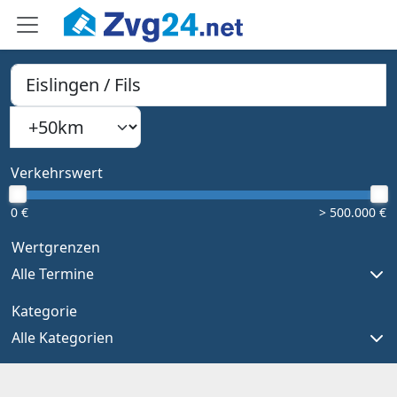
PLZ, Ort oder Bundesland
Suchradius
Type 1 or more characters for results.
Verkehrswert
0 €
> 500.000 €
Wertgrenzen
Alle Termine
Kategorie
Alle Kategorien