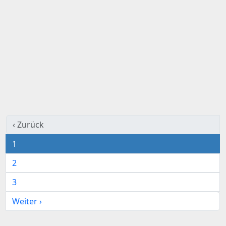
‹ Zurück
1
2
3
Weiter ›