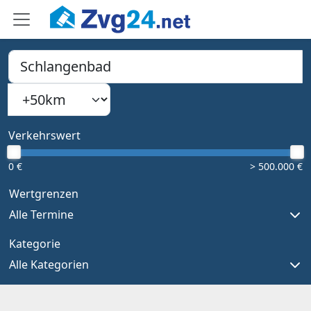
PLZ, Ort oder Bundesland
Suchradius
Type 1 or more characters for results.
Verkehrswert
0 €
> 500.000 €
Wertgrenzen
Alle Termine
Kategorie
Alle Kategorien