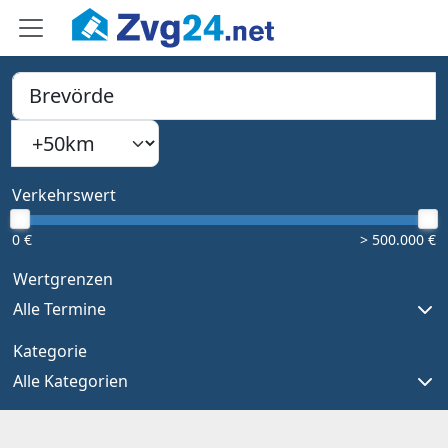
PLZ, Ort oder Bundesland
Suchradius
Type 1 or more characters for results.
Verkehrswert
0 €
> 500.000 €
Wertgrenzen
Alle Termine
Kategorie
Alle Kategorien