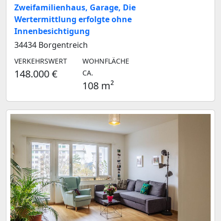
Zweifamilienhaus, Garage, Die
Wertermittlung erfolgte ohne
Innenbesichtigung
34434 Borgentreich
VERKEHRSWERT
WOHNFLÄCHE
148.000 €
CA.
108 m²