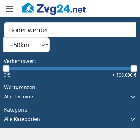
PLZ, Ort oder Bundesland
Suchradius
Type 1 or more characters for results.
Verkehrswert
0 €
> 500.000 €
Wertgrenzen
Alle Termine
Kategorie
Alle Kategorien