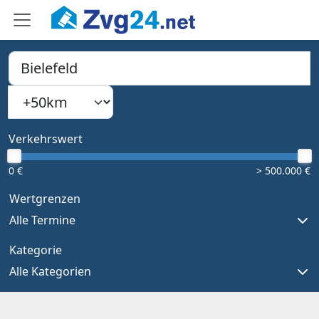
PLZ, Ort oder Bundesland
Suchradius
Type 1 or more characters for results.
Verkehrswert
0 €
> 500.000 €
Wertgrenzen
Alle Termine
Kategorie
Alle Kategorien