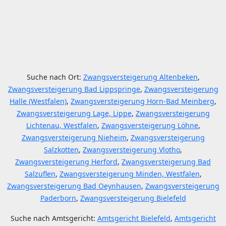
Suche nach Ort:
Zwangsversteigerung Altenbeken
,
Zwangsversteigerung Bad Lippspringe
,
Zwangsversteigerung
Halle (Westfalen)
,
Zwangsversteigerung Horn-Bad Meinberg
,
Zwangsversteigerung Lage, Lippe
,
Zwangsversteigerung
Lichtenau, Westfalen
,
Zwangsversteigerung Löhne
,
Zwangsversteigerung Nieheim
,
Zwangsversteigerung
Salzkotten
,
Zwangsversteigerung Vlotho
,
Zwangsversteigerung Herford
,
Zwangsversteigerung Bad
Salzuflen
,
Zwangsversteigerung Minden, Westfalen
,
Zwangsversteigerung Bad Oeynhausen
,
Zwangsversteigerung
Paderborn
,
Zwangsversteigerung Bielefeld
Suche nach Amtsgericht:
Amtsgericht Bielefeld
,
Amtsgericht