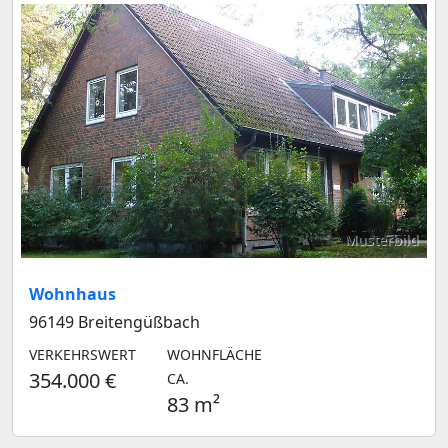
Musterbild
Wohnhaus
96149 Breitengüßbach
VERKEHRSWERT
WOHNFLÄCHE
354.000 €
CA.
83 m²