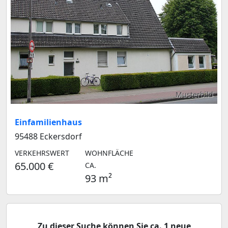
Musterbild
Einfamilienhaus
95488 Eckersdorf
VERKEHRSWERT
WOHNFLÄCHE
65.000 €
CA.
93 m²
Zu dieser Suche können Sie ca. 1 neue