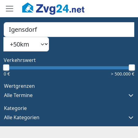
PLZ, Ort oder Bundesland
Suchradius
Type 1 or more characters for results.
Verkehrswert
0 €
> 500.000 €
Wertgrenzen
Alle Termine
Kategorie
Alle Kategorien