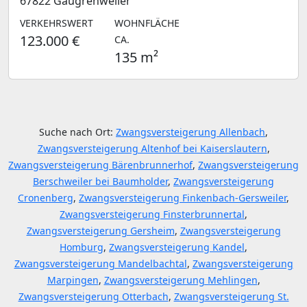
67822 Gaugrehweiler
VERKEHRSWERT
WOHNFLÄCHE
123.000 €
CA.
135 m²
Suche nach Ort:
Zwangsversteigerung Allenbach
,
Zwangsversteigerung Altenhof bei Kaiserslautern
,
Zwangsversteigerung Bärenbrunnerhof
,
Zwangsversteigerung
Berschweiler bei Baumholder
,
Zwangsversteigerung
Cronenberg
,
Zwangsversteigerung Finkenbach-Gersweiler
,
Zwangsversteigerung Finsterbrunnertal
,
Zwangsversteigerung Gersheim
,
Zwangsversteigerung
Homburg
,
Zwangsversteigerung Kandel
,
Zwangsversteigerung Mandelbachtal
,
Zwangsversteigerung
Marpingen
,
Zwangsversteigerung Mehlingen
,
Zwangsversteigerung Otterbach
,
Zwangsversteigerung St.