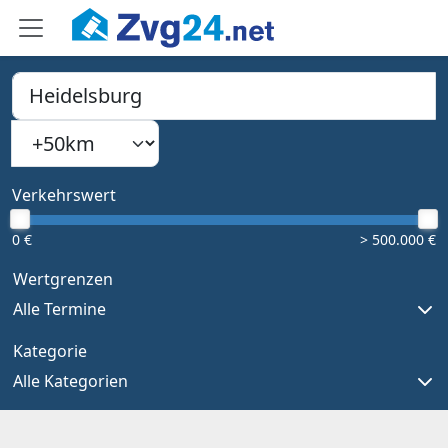
PLZ, Ort oder Bundesland
Suchradius
Type 1 or more characters for results.
Verkehrswert
0 €
> 500.000 €
Wertgrenzen
Alle Termine
Kategorie
Alle Kategorien