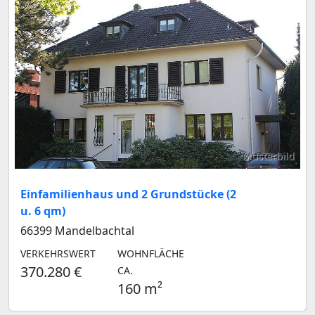
Musterbild
Einfamilienhaus und 2 Grundstücke (2
u. 6 qm)
66399 Mandelbachtal
VERKEHRSWERT
WOHNFLÄCHE
370.280 €
CA.
160 m²