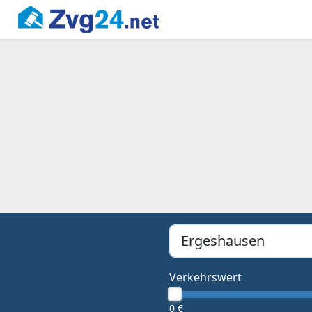
PLZ, Ort oder Bundesland
Type 1 or more characters f
Verkehrswert
0 €