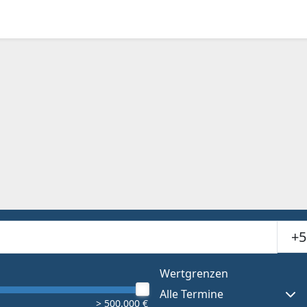
Suchr
or results.
Wertgrenzen
Alle Termine
> 500.000 €