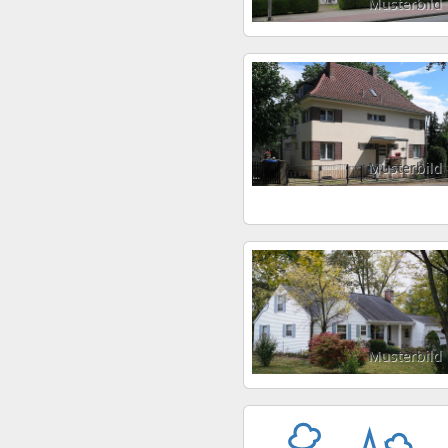
Musterbild
Musterbild
Musterbild