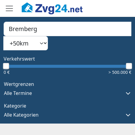
PLZ, Ort oder Bundesland
Suchradius
Type 1 or more characters for results.
Verkehrswert
0 €
> 500.000 €
Wertgrenzen
Alle Termine
Kategorie
Alle Kategorien