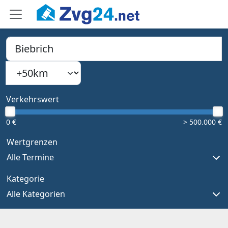
PLZ, Ort oder Bundesland
Suchradius
Type 1 or more characters for results.
Verkehrswert
0 €
> 500.000 €
Wertgrenzen
Alle Termine
Kategorie
Alle Kategorien