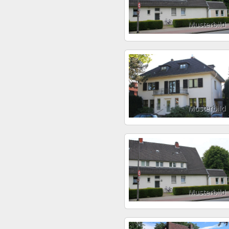
Musterbild
Musterbild
Musterbild