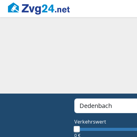
PLZ, Ort oder Bundesland
Type 1 or more characters f
Verkehrswert
0 €