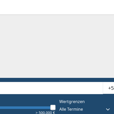
Suchr
or results.
Wertgrenzen
Alle Termine
> 500.000 €