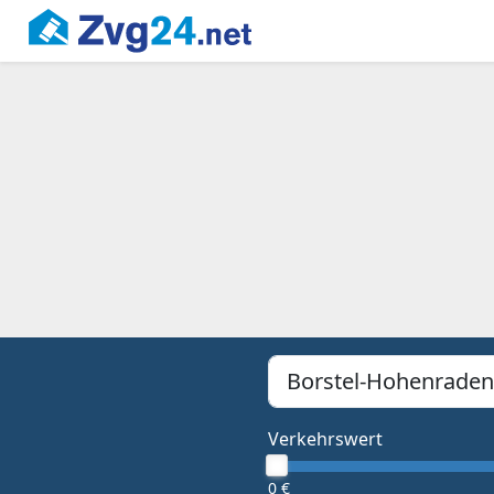
PLZ, Ort oder Bundesland
Type 1 or more characters f
Verkehrswert
0 €