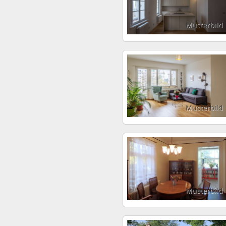
Musterbild
Musterbild
Musterbild