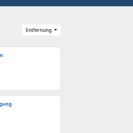
Entfernung
en
egung