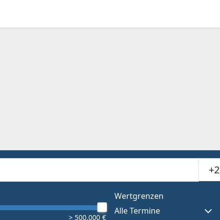
Suchr
or results.
Wertgrenzen
Alle Termine
> 500.000 €