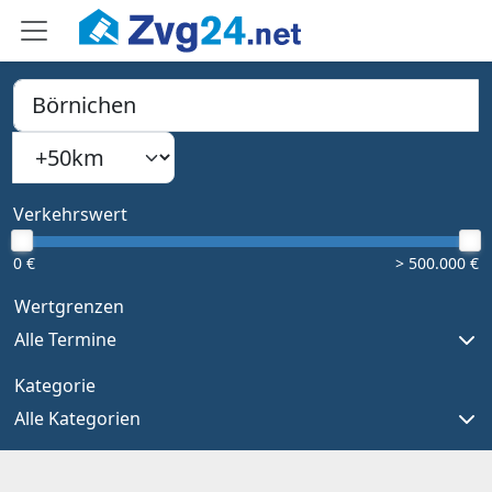
PLZ, Ort oder Bundesland
Suchradius
Type 1 or more characters for results.
Verkehrswert
0 €
> 500.000 €
Wertgrenzen
Alle Termine
Kategorie
Alle Kategorien