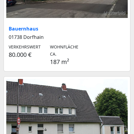
Musterbild
Bauernhaus
01738 Dorfhain
VERKEHRSWERT
WOHNFLÄCHE
80.000 €
CA.
187 m²