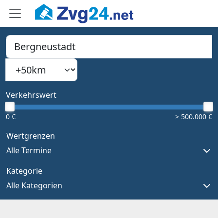
PLZ, Ort oder Bundesland
Suchradius
Type 1 or more characters for results.
Verkehrswert
0 €
> 500.000 €
Wertgrenzen
Alle Termine
Kategorie
Alle Kategorien