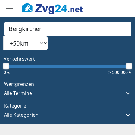
PLZ, Ort oder Bundesland
Suchradius
Type 1 or more characters for results.
Verkehrswert
0 €
> 500.000 €
Wertgrenzen
Alle Termine
Kategorie
Alle Kategorien