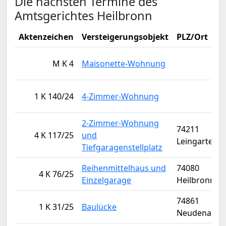
Die nächsten Termine des
Amtsgerichtes Heilbronn
Aktenzeichen
Versteigerungsobjekt
PLZ/Ort
M K 4
Maisonette-Wohnung
1 K 140/24
4-Zimmer-Wohnung
2-Zimmer-Wohnung
74211
4 K 117/25
und
Leingarten
Tiefgaragenstellplatz
Reihenmittelhaus und
74080
4 K 76/25
Einzelgarage
Heilbronn
74861
1 K 31/25
Baulücke
Neudenau