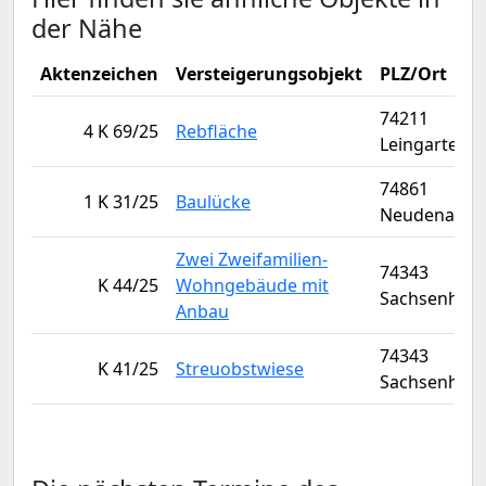
der Nähe
Aktenzeichen
Versteigerungsobjekt
PLZ/Ort
74211
4 K 69/25
Rebfläche
Leingarten
74861
1 K 31/25
Baulücke
Neudenau
Zwei Zweifamilien-
74343
K 44/25
Wohngebäude mit
Sachsenhei
Anbau
74343
K 41/25
Streuobstwiese
Sachsenhei