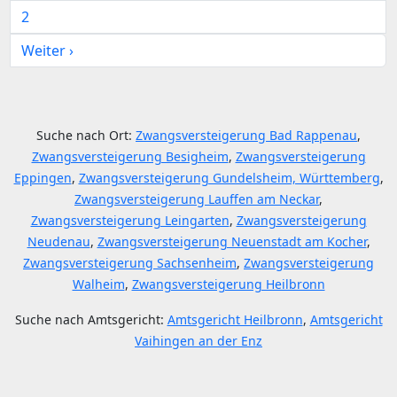
2
Weiter ›
Suche nach Ort:
Zwangsversteigerung Bad Rappenau
,
Zwangsversteigerung Besigheim
,
Zwangsversteigerung
Eppingen
,
Zwangsversteigerung Gundelsheim, Württemberg
,
Zwangsversteigerung Lauffen am Neckar
,
Zwangsversteigerung Leingarten
,
Zwangsversteigerung
Neudenau
,
Zwangsversteigerung Neuenstadt am Kocher
,
Zwangsversteigerung Sachsenheim
,
Zwangsversteigerung
Walheim
,
Zwangsversteigerung Heilbronn
Suche nach Amtsgericht:
Amtsgericht Heilbronn
,
Amtsgericht
Vaihingen an der Enz