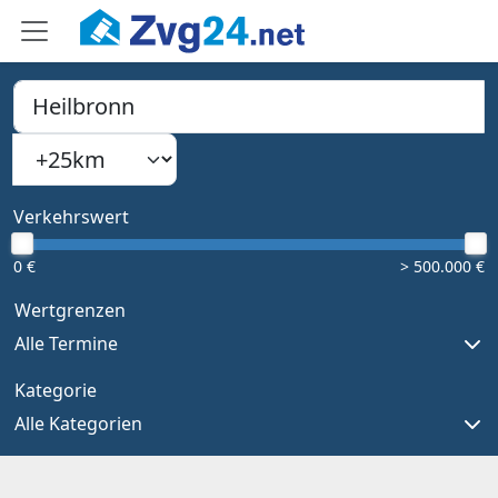
PLZ, Ort oder Bundesland
Suchradius
Type 1 or more characters for results.
Verkehrswert
0 €
> 500.000 €
Wertgrenzen
Alle Termine
Kategorie
Alle Kategorien