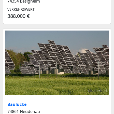
74354 Besigheim
VERKEHRSWERT
388.000 €
Musterbild
Baulücke
74861 Neudenau