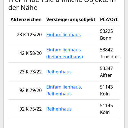
der Nähe
Aktenzeichen
Versteigerungsobjekt
PLZ/Ort
V
53225
23 K 125/20
Einfamilienhaus
Bonn
Einfamilienhaus
53842
42 K 58/20
(Reihenendhaus)
Troisdorf
53347
23 K 73/22
Reihenhaus
Alfter
Einfamilienhaus,
51143
92 K 79/20
Reihenhaus
Köln
51145
92 K 75/22
Reihenhaus
Köln