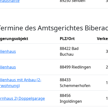
haushälfte
89250 Senden
3
Termine des Amtsgerichtes Biberac
igerungsobjekt
PLZ/Ort
Verke
88422 Bad
ilienhaus
3
Buchau
ilienhaus
88499 Riedlingen
2
lienhaus mit Anbau (2-
88433
1
rwohnung)
Schemmerhofen
88456
ernhaus 2) Doppelgarage
1
Ingoldingen