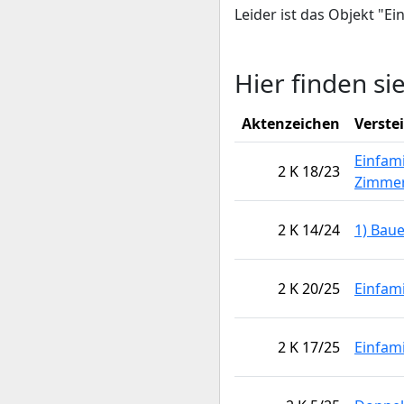
Leider ist das Objekt "E
Hier finden si
Aktenzeichen
Verste
Einfami
2 K 18/23
Zimme
2 K 14/24
1) Bau
2 K 20/25
Einfam
2 K 17/25
Einfam