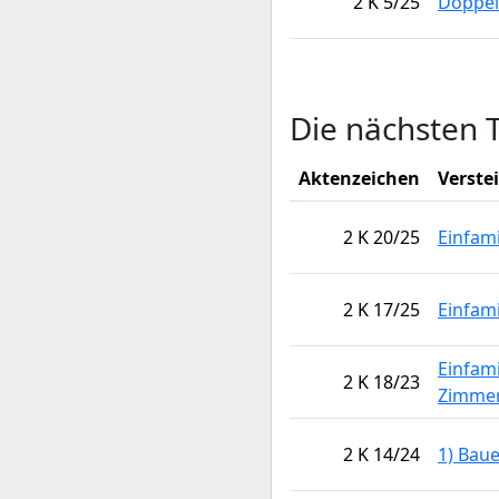
2 K 5/25
Doppel
Die nächsten 
Aktenzeichen
Verste
2 K 20/25
Einfam
2 K 17/25
Einfam
Einfami
2 K 18/23
Zimme
2 K 14/24
1) Bau