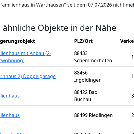
infamilienhaus in Warthausen" seit dem 07.07.2026 nicht me
e ähnliche Objekte in der Nähe
igerungsobjekt
PLZ/Ort
Verke
lienhaus mit Anbau (2-
88433
1
rwohnung)
Schemmerhofen
88456
ernhaus 2) Doppelgarage
1
Ingoldingen
88422 Bad
ilienhaus
3
Buchau
ilienhaus
88499 Riedlingen
2