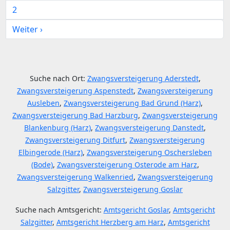
2
Weiter ›
Suche nach Ort:
Zwangsversteigerung Aderstedt
,
Zwangsversteigerung Aspenstedt
,
Zwangsversteigerung
Ausleben
,
Zwangsversteigerung Bad Grund (Harz)
,
Zwangsversteigerung Bad Harzburg
,
Zwangsversteigerung
Blankenburg (Harz)
,
Zwangsversteigerung Danstedt
,
Zwangsversteigerung Ditfurt
,
Zwangsversteigerung
Elbingerode (Harz)
,
Zwangsversteigerung Oschersleben
(Bode)
,
Zwangsversteigerung Osterode am Harz
,
Zwangsversteigerung Walkenried
,
Zwangsversteigerung
Salzgitter
,
Zwangsversteigerung Goslar
Suche nach Amtsgericht:
Amtsgericht Goslar
,
Amtsgericht
Salzgitter
,
Amtsgericht Herzberg am Harz
,
Amtsgericht