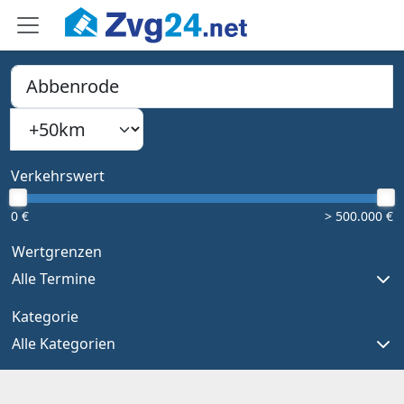
PLZ, Ort oder Bundesland
Suchradius
Type 1 or more characters for results.
Verkehrswert
0 €
> 500.000 €
Wertgrenzen
Alle Termine
Kategorie
Alle Kategorien