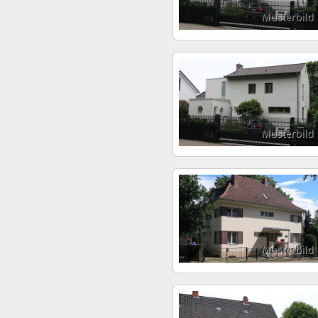
Musterbild
Musterbild
Musterbild