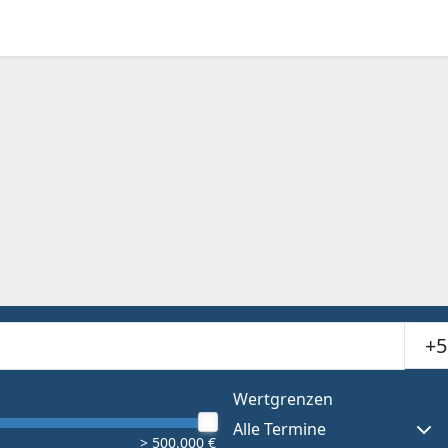
Suchr
or results.
Wertgrenzen
Alle Termine
> 500.000 €