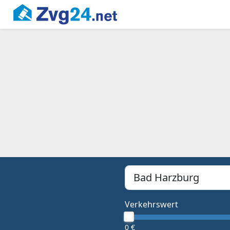
PLZ, Ort oder Bundesland
Type 1 or more characters f
Verkehrswert
0 €