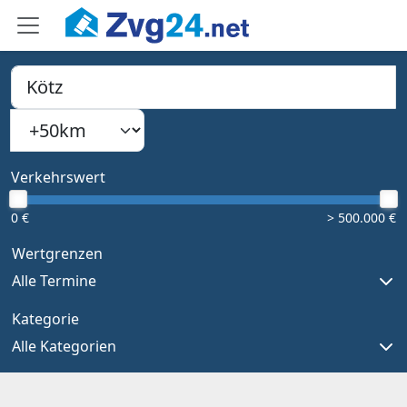
PLZ, Ort oder Bundesland
Suchradius
Type 1 or more characters for results.
Verkehrswert
0 €
> 500.000 €
Wertgrenzen
Alle Termine
Kategorie
Alle Kategorien