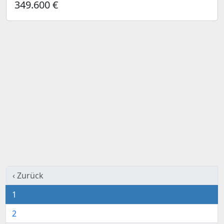
349.600 €
‹ Zurück
1
2