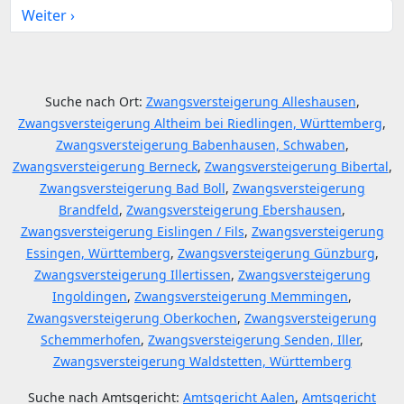
Weiter ›
Suche nach Ort:
Zwangsversteigerung Alleshausen
,
Zwangsversteigerung Altheim bei Riedlingen, Württemberg
,
Zwangsversteigerung Babenhausen, Schwaben
,
Zwangsversteigerung Berneck
,
Zwangsversteigerung Bibertal
,
Zwangsversteigerung Bad Boll
,
Zwangsversteigerung
Brandfeld
,
Zwangsversteigerung Ebershausen
,
Zwangsversteigerung Eislingen / Fils
,
Zwangsversteigerung
Essingen, Württemberg
,
Zwangsversteigerung Günzburg
,
Zwangsversteigerung Illertissen
,
Zwangsversteigerung
Ingoldingen
,
Zwangsversteigerung Memmingen
,
Zwangsversteigerung Oberkochen
,
Zwangsversteigerung
Schemmerhofen
,
Zwangsversteigerung Senden, Iller
,
Zwangsversteigerung Waldstetten, Württemberg
Suche nach Amtsgericht:
Amtsgericht Aalen
,
Amtsgericht