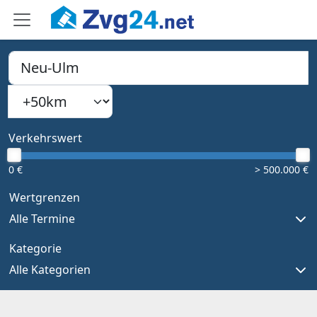
PLZ, Ort oder Bundesland
Suchradius
Type 1 or more characters for results.
Verkehrswert
0 €
> 500.000 €
Wertgrenzen
Alle Termine
Kategorie
Alle Kategorien