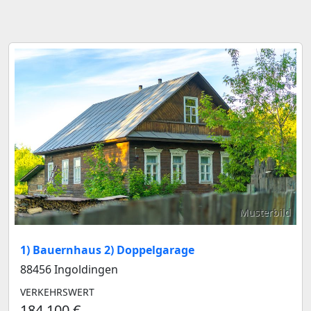
Musterbild
1) Bauernhaus 2) Doppelgarage
88456 Ingoldingen
VERKEHRSWERT
184.100 €