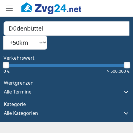
PLZ, Ort oder Bundesland
Suchradius
Type 1 or more characters for results.
Verkehrswert
0 €
> 500.000 €
Wertgrenzen
Alle Termine
Kategorie
Alle Kategorien