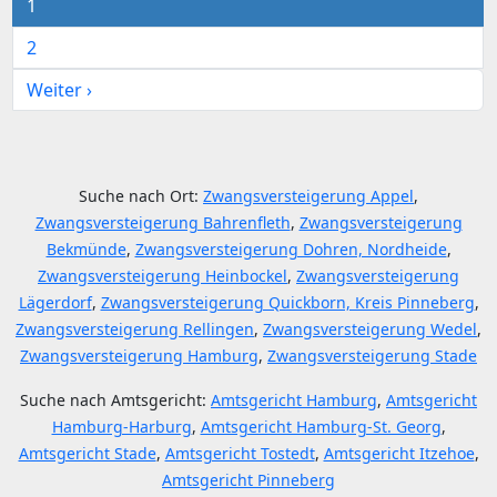
1
2
Weiter ›
Suche nach Ort:
Zwangsversteigerung Appel
,
Zwangsversteigerung Bahrenfleth
,
Zwangsversteigerung
Bekmünde
,
Zwangsversteigerung Dohren, Nordheide
,
Zwangsversteigerung Heinbockel
,
Zwangsversteigerung
Lägerdorf
,
Zwangsversteigerung Quickborn, Kreis Pinneberg
,
Zwangsversteigerung Rellingen
,
Zwangsversteigerung Wedel
,
Zwangsversteigerung Hamburg
,
Zwangsversteigerung Stade
Suche nach Amtsgericht:
Amtsgericht Hamburg
,
Amtsgericht
Hamburg-Harburg
,
Amtsgericht Hamburg-St. Georg
,
Amtsgericht Stade
,
Amtsgericht Tostedt
,
Amtsgericht Itzehoe
,
Amtsgericht Pinneberg