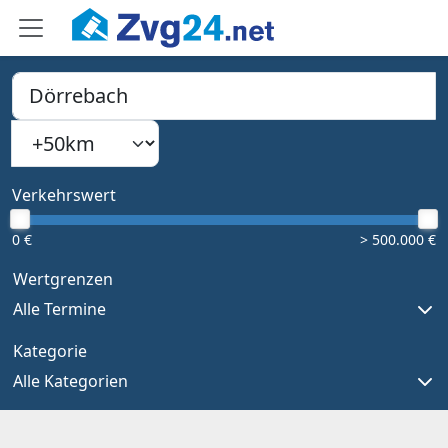
PLZ, Ort oder Bundesland
Suchradius
Type 1 or more characters for results.
Verkehrswert
0 €
> 500.000 €
Wertgrenzen
Alle Termine
Kategorie
Alle Kategorien