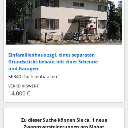
Musterbild
Einfamilienhaus zzgl. eines separaten
Grundstücks bebaut mit einer Scheune
und Garagen
56340 Dachsenhausen
VERKEHRSWERT
14.000 €
Zu dieser Suche können Sie ca. 1 neue
Zwangsversteigerungen pro Monat