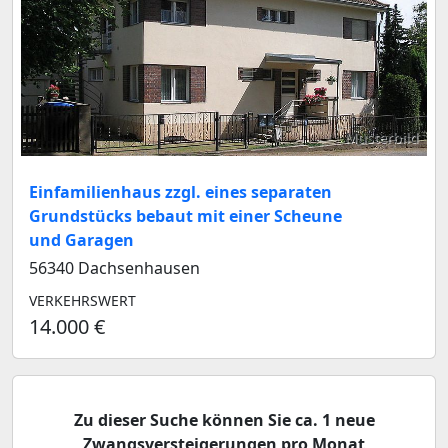
Musterbild
Einfamilienhaus zzgl. eines separaten
Grundstücks bebaut mit einer Scheune
und Garagen
56340 Dachsenhausen
VERKEHRSWERT
14.000 €
Zu dieser Suche können Sie ca. 1 neue
Zwangsversteigerungen pro Monat