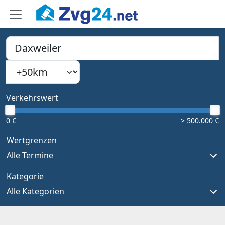
PLZ, Ort oder Bundesland
Suchradius
Type 1 or more characters for results.
Verkehrswert
0 €
> 500.000 €
Wertgrenzen
Alle Termine
Kategorie
Alle Kategorien