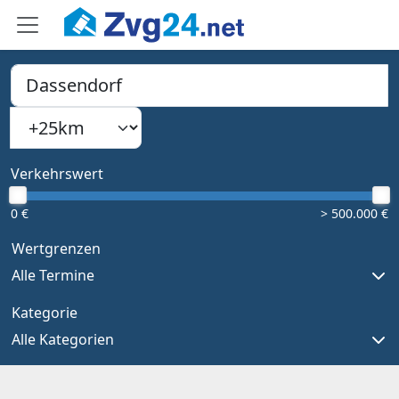
PLZ, Ort oder Bundesland
Suchradius
Type 1 or more characters for results.
Verkehrswert
0 €
> 500.000 €
Wertgrenzen
Alle Termine
Kategorie
Alle Kategorien