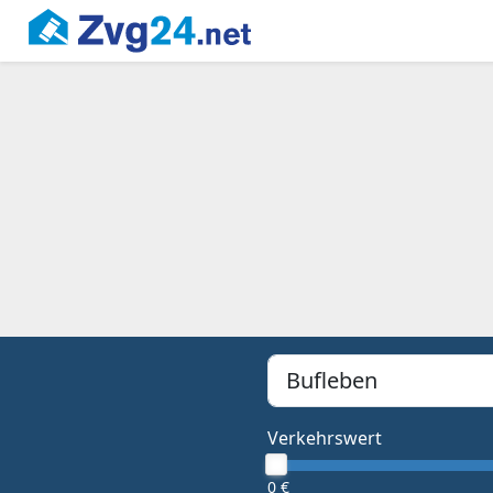
PLZ, Ort oder Bundesland
Type 1 or more characters f
Verkehrswert
0 €