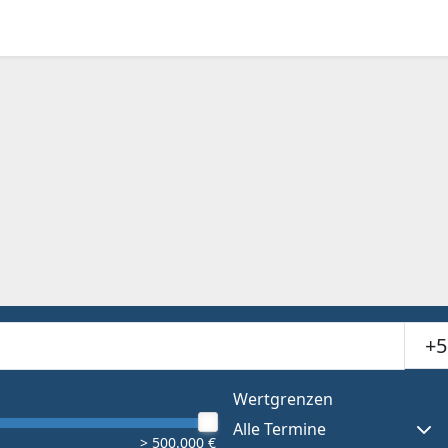
Suchr
or results.
Wertgrenzen
Alle Termine
> 500.000 €