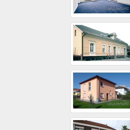
Musterbild
Musterbild
Musterbild