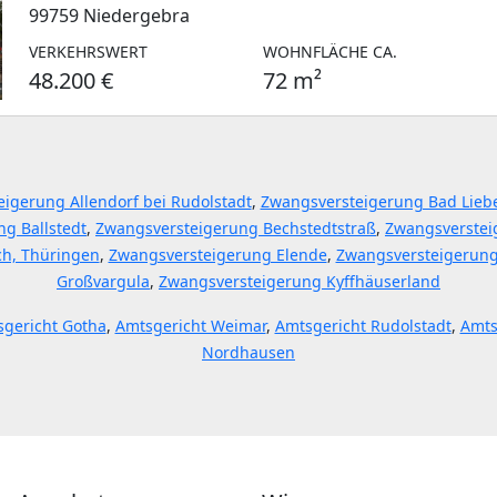
99759 Niedergebra
VERKEHRSWERT
WOHNFLÄCHE CA.
48.200 €
72 m²
igerung Allendorf bei Rudolstadt
,
Zwangsversteigerung Bad Lieb
g Ballstedt
,
Zwangsversteigerung Bechstedtstraß
,
Zwangsverstei
ch, Thüringen
,
Zwangsversteigerung Elende
,
Zwangsversteigerung
Großvargula
,
Zwangsversteigerung Kyffhäuserland
gericht Gotha
,
Amtsgericht Weimar
,
Amtsgericht Rudolstadt
,
Amts
Nordhausen