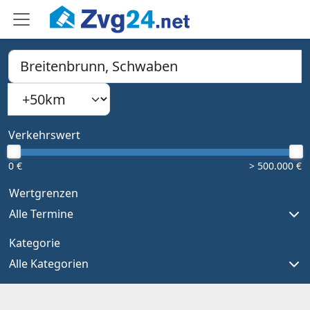
PLZ, Ort oder Bundesland
Suchradius
Type 1 or more characters for results.
Verkehrswert
0 €
> 500.000 €
Wertgrenzen
Alle Termine
Kategorie
Alle Kategorien