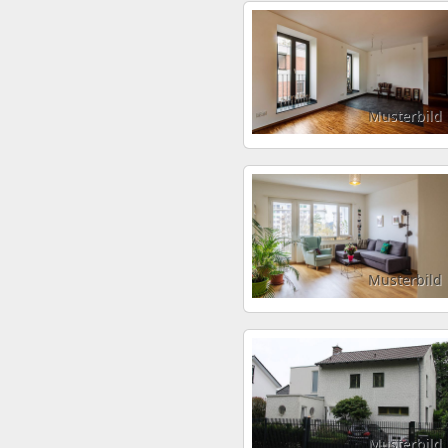
Musterbild
Musterbild
Musterbild