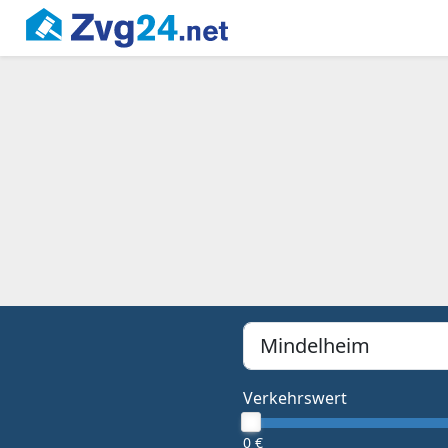
PLZ, Ort oder Bundesland
Type 1 or more characters f
Verkehrswert
0 €