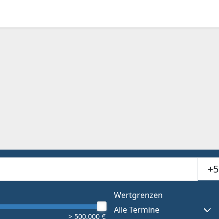
Suchr
or results.
Wertgrenzen
Alle Termine
> 500.000 €