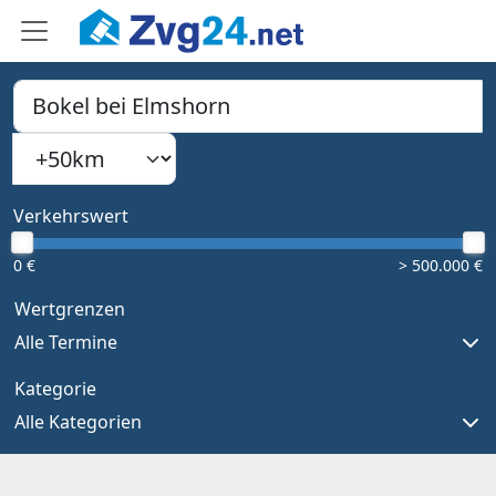
PLZ, Ort oder Bundesland
Suchradius
Type 1 or more characters for results.
Verkehrswert
0 €
> 500.000 €
Wertgrenzen
Alle Termine
Kategorie
Alle Kategorien