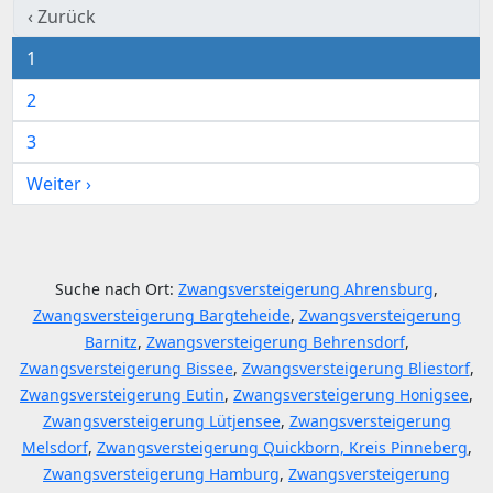
‹ Zurück
1
2
3
Weiter ›
Suche nach Ort:
Zwangsversteigerung Ahrensburg
,
Zwangsversteigerung Bargteheide
,
Zwangsversteigerung
Barnitz
,
Zwangsversteigerung Behrensdorf
,
Zwangsversteigerung Bissee
,
Zwangsversteigerung Bliestorf
,
Zwangsversteigerung Eutin
,
Zwangsversteigerung Honigsee
,
Zwangsversteigerung Lütjensee
,
Zwangsversteigerung
Melsdorf
,
Zwangsversteigerung Quickborn, Kreis Pinneberg
,
Zwangsversteigerung Hamburg
,
Zwangsversteigerung