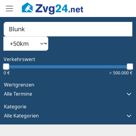
PLZ, Ort oder Bundesland
Suchradius
Type 1 or more characters for results.
Verkehrswert
0 €
> 500.000 €
Wertgrenzen
Alle Termine
Kategorie
Alle Kategorien