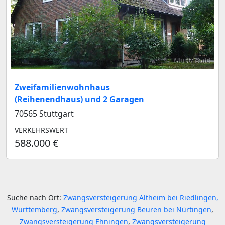
Musterbild
Zweifamilienwohnhaus
(Reihenendhaus) und 2 Garagen
70565 Stuttgart
VERKEHRSWERT
588.000 €
Suche nach Ort:
Zwangsversteigerung Altheim bei Riedlingen,
Württemberg
,
Zwangsversteigerung Beuren bei Nürtingen
,
Zwangsversteigerung Ehningen
,
Zwangsversteigerung