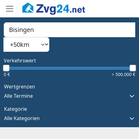
PLZ, Ort oder Bundesland
Suchradius
Type 1 or more characters for results.
Verkehrswert
0 €
> 500.000 €
Wertgrenzen
Alle Termine
Kategorie
Alle Kategorien