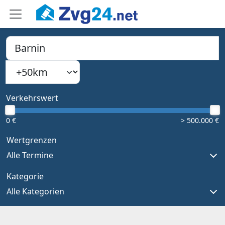
PLZ, Ort oder Bundesland
Suchradius
Type 1 or more characters for results.
Verkehrswert
0 €
> 500.000 €
Wertgrenzen
Alle Termine
Kategorie
Alle Kategorien