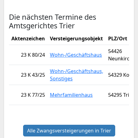
Die nächsten Termine des
Amtsgerichtes Trier
Aktenzeichen
Versteigerungsobjekt
PLZ/Ort
54426
23 K 80/24
Wohn-/Geschäftshaus
Neunkirche
Wohn-/Geschäftshaus,
23 K 43/25
54329 Konz
Sonstiges
23 K 77/25
Mehrfamilienhaus
54295 Trier
Alle Zwangsversteigerungen in Trier