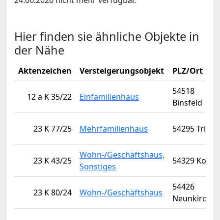
24.06.2026 nicht mehr verfügbar.
Hier finden sie ähnliche Objekte in
der Nähe
Aktenzeichen
Versteigerungsobjekt
PLZ/Ort
54518
12 a K 35/22
Einfamilienhaus
Binsfeld
23 K 77/25
Mehrfamilienhaus
54295 Trier
Wohn-/Geschäftshaus,
23 K 43/25
54329 Konz
Sonstiges
54426
23 K 80/24
Wohn-/Geschäftshaus
Neunkirche