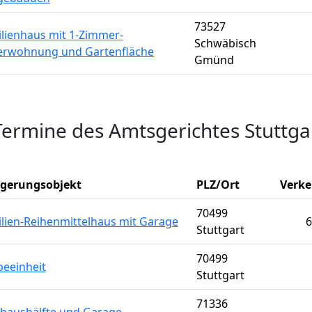
73527
ilienhaus mit 1-Zimmer-
Schwäbisch
gerwohnung und Gartenfläche
Gmünd
Termine des Amtsgerichtes Stuttga
igerungsobjekt
PLZ/Ort
Verke
70499
ilien-Reihenmittelhaus mit Garage
6
Stuttgart
70499
eeinheit
Stuttgart
71336