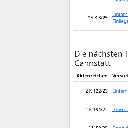
Einfam
25 K 8/25
Einlie
Die nächsten 
Cannstatt
Aktenzeichen
Verste
2 K 122/23
Einfam
1 K 194/22
Gewerb