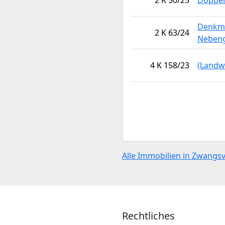
2 K 50/25
Doppel
Denkma
2 K 63/24
Neben
4 K 158/23
(Landw
Alle Immobilien in Zwangs
Rechtliches