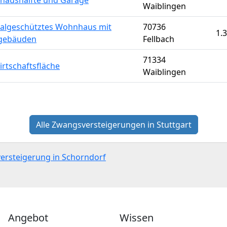
haushälfte und Garage
Waiblingen
lgeschütztes Wohnhaus mit
70736
1.
gebäuden
Fellbach
71334
irtschaftsfläche
Waiblingen
Alle Zwangsversteigerungen in Stuttgart
versteigerung in Schorndorf
Angebot
Wissen