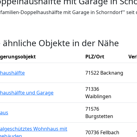
oppelhaushälfte mit Garage in Sch
infamilien-Doppelhaushälfte mit Garage in Schorndorf" seit
e ähnliche Objekte in der Nähe
igerungsobjekt
PLZ/Ort
Ver
haushälfte
71522 Backnang
71336
haushälfte und Garage
Waiblingen
71576
aus
Burgstetten
lgeschütztes Wohnhaus mit
70736 Fellbach
gebäuden