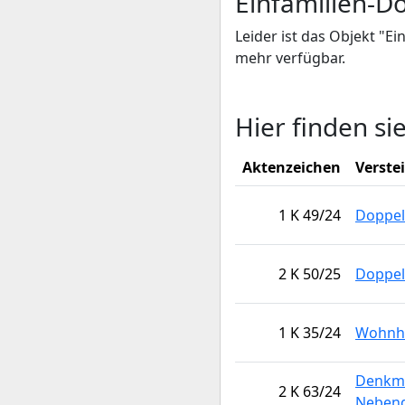
Einfamilien-D
Leider ist das Objekt "E
mehr verfügbar.
Hier finden si
Aktenzeichen
Verste
1 K 49/24
Doppel
2 K 50/25
Doppel
1 K 35/24
Wohnh
Denkma
2 K 63/24
Neben