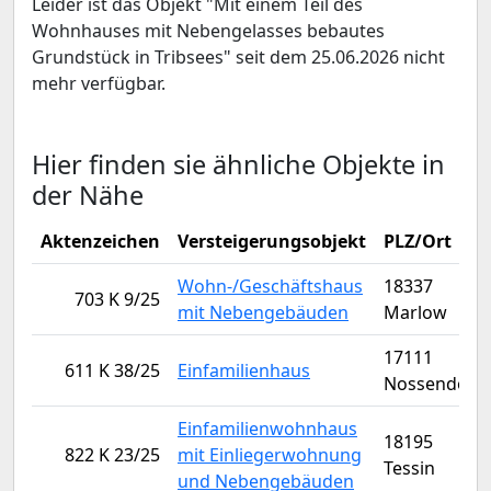
Leider ist das Objekt "Mit einem Teil des
Wohnhauses mit Nebengelasses bebautes
Grundstück in Tribsees" seit dem 25.06.2026 nicht
mehr verfügbar.
Hier finden sie ähnliche Objekte in
der Nähe
Aktenzeichen
Versteigerungsobjekt
PLZ/Ort
Wohn-/Geschäftshaus
18337
703 K 9/25
mit Nebengebäuden
Marlow
17111
611 K 38/25
Einfamilienhaus
Nossendorf
Einfamilienwohnhaus
18195
822 K 23/25
mit Einliegerwohnung
Tessin
und Nebengebäuden