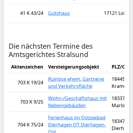
41 K 43/24
Gutshaus
17121 Loitz
Die nächsten Termine des
Amtsgerichtes Stralsund
Aktenzeichen
Versteigerungsobjekt
PLZ/Ort
Ruinöse ehem. Gärtnerei
18445
703 K 19/24
und Verkehrsfläche
Kramerh
Wohn-/Geschäftshaus mit
18337
703 K 9/25
Nebengebäuden
Marlow
Ferienhaus im Ostseebad
18347
704 K 75/24
Dierhagen OT Dierhagen-
Dierhage
Ost