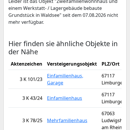
Leider ist das Objekt "Zweifamilienwohnhaus und
einem Werkstatt- / Lagergebäude bebaute
Grundstück in Waldsee" seit dem 07.08.2026 nicht
mehr verfügbar.
Hier finden sie ähnliche Objekte in
der Nähe
Aktenzeichen
Versteigerungsobjekt
PLZ/Ort
Einfamilienhaus,
67117
3 K 101/23
Garage
Limburgerho
67117
3 K 43/24
Einfamilienhaus
Limburgerho
67063
3 K 78/25
Mehrfamilienhaus
Ludwigshaf
am Rhein