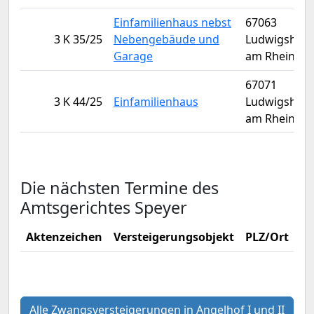
Einfamilienhaus nebst
67063
3 K 35/25
Nebengebäude und
Ludwigshaf
Garage
am Rhein
67071
3 K 44/25
Einfamilienhaus
Ludwigshaf
am Rhein
Die nächsten Termine des
Amtsgerichtes Speyer
Aktenzeichen
Versteigerungsobjekt
PLZ/Ort
Ve
Alle Zwangsversteigerungen in Angelhof I und II