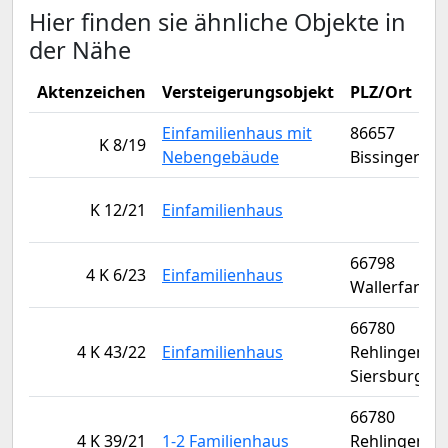
Hier finden sie ähnliche Objekte in
der Nähe
Aktenzeichen
Versteigerungsobjekt
PLZ/Ort
Einfamilienhaus mit
86657
K 8/19
Nebengebäude
Bissingen
K 12/21
Einfamilienhaus
66798
4 K 6/23
Einfamilienhaus
Wallerfange
66780
4 K 43/22
Einfamilienhaus
Rehlingen-
Siersburg
66780
4 K 39/21
1-2 Familienhaus
Rehlingen-