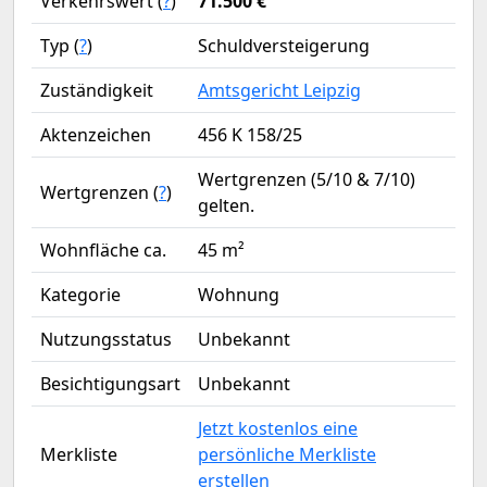
Verkehrswert (
?
)
71.500 €
Typ (
?
)
Schuldversteigerung
Zuständigkeit
Amtsgericht Leipzig
Aktenzeichen
456 K 158/25
Wertgrenzen (5/10 & 7/10)
Wertgrenzen (
?
)
gelten.
Wohnfläche ca.
45 m²
Kategorie
Wohnung
Nutzungsstatus
Unbekannt
Besichtigungsart
Unbekannt
Jetzt kostenlos eine
Merkliste
persönliche Merkliste
erstellen