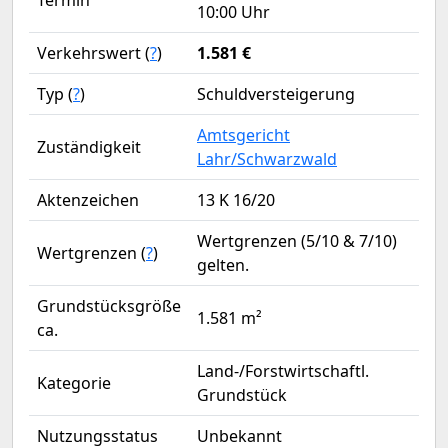
Termin
10:00 Uhr
Verkehrswert (
?
)
1.581 €
Typ (
?
)
Schuldversteigerung
Amtsgericht
Zuständigkeit
Lahr/Schwarzwald
Aktenzeichen
13 K 16/20
Wertgrenzen (5/10 & 7/10)
Wertgrenzen (
?
)
gelten.
Grundstücksgröße
1.581 m²
ca.
Land-/Forstwirtschaftl.
Kategorie
Grundstück
Nutzungsstatus
Unbekannt