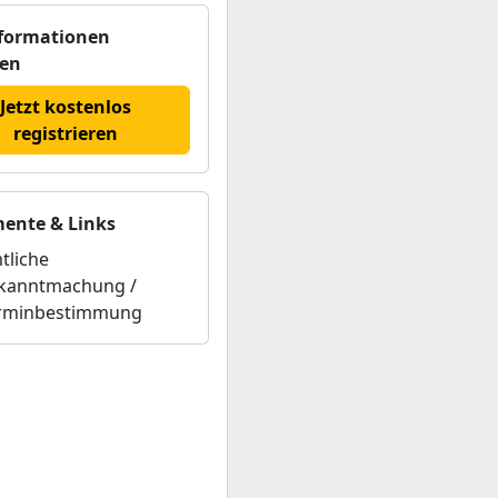
nformationen
hen
Jetzt kostenlos
registrieren
ente & Links
tliche
kanntmachung /
rminbestimmung