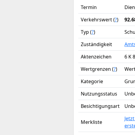
Termin
Dien
Verkehrswert (
?
)
92.6
Typ (
?
)
Schu
Zuständigkeit
Amts
Aktenzeichen
6 K 
Wertgrenzen (
?
)
Wert
Kategorie
Gru
Nutzungsstatus
Unb
Besichtigungsart
Unb
Jetz
Merkliste
erst