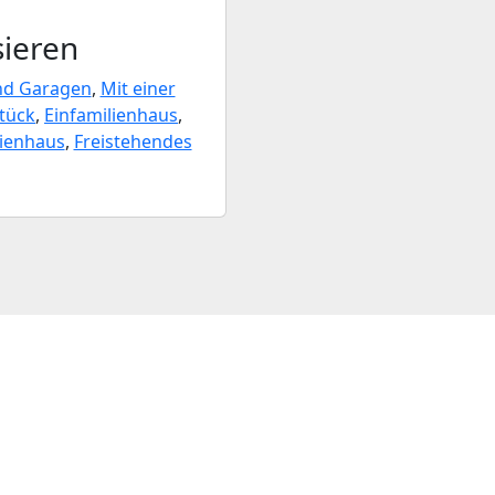
sieren
und Garagen
,
Mit einer
tück
,
Einfamilienhaus
,
lienhaus
,
Freistehendes