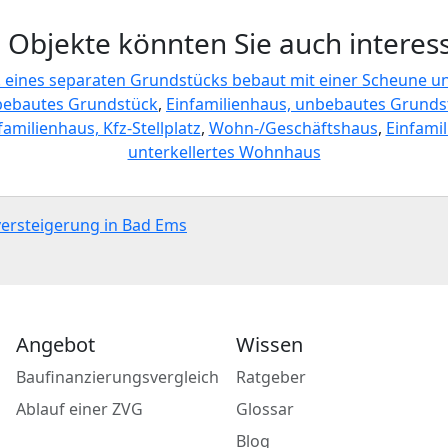
 Objekte könnten Sie auch interes
l. eines separaten Grundstücks bebaut mit einer Scheune 
bebautes Grundstück
,
Einfamilienhaus, unbebautes Grunds
familienhaus, Kfz-Stellplatz
,
Wohn-/Geschäftshaus
,
Einfami
unterkellertes Wohnhaus
versteigerung in Bad Ems
Angebot
Wissen
Baufinanzierungsvergleich
Ratgeber
Ablauf einer ZVG
Glossar
Blog