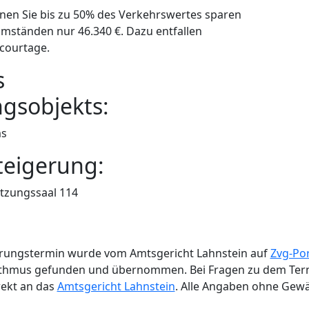
nnen Sie bis zu 50% des Verkehrswertes sparen
mständen nur 46.340 €. Dazu entfallen
courtage.
s
ngsobjekts:
ms
teigerung:
itzungssaal 114
rungstermin wurde vom Amtsgericht Lahnstein auf
Zvg-Por
thmus gefunden und übernommen. Bei Fragen zu dem Termi
rekt an das
Amtsgericht Lahnstein
. Alle Angaben ohne Gewä