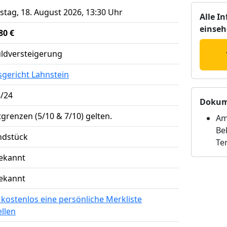
stag, 18. August 2026, 13:30 Uhr
Alle I
einse
80 €
ldversteigerung
gericht Lahnstein
8/24
Dokum
grenzen (5/10 & 7/10) gelten.
Am
Be
ndstück
Te
ekannt
ekannt
t kostenlos eine persönliche Merkliste
ellen