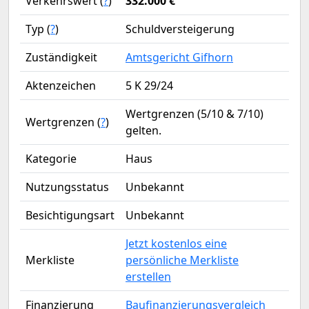
Verkehrswert (
?
)
332.000 €
Typ (
?
)
Schuldversteigerung
Zuständigkeit
Amtsgericht Gifhorn
Aktenzeichen
5 K 29/24
Wertgrenzen (5/10 & 7/10)
Wertgrenzen (
?
)
gelten.
Kategorie
Haus
Nutzungsstatus
Unbekannt
Besichtigungsart
Unbekannt
Jetzt kostenlos eine
Merkliste
persönliche Merkliste
erstellen
Finanzierung
Baufinanzierungsvergleich