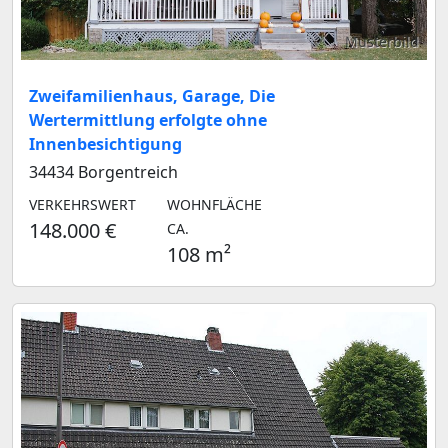
Musterbild
Zweifamilienhaus, Garage, Die
Wertermittlung erfolgte ohne
Innenbesichtigung
34434 Borgentreich
VERKEHRSWERT
WOHNFLÄCHE
148.000 €
CA.
108 m²