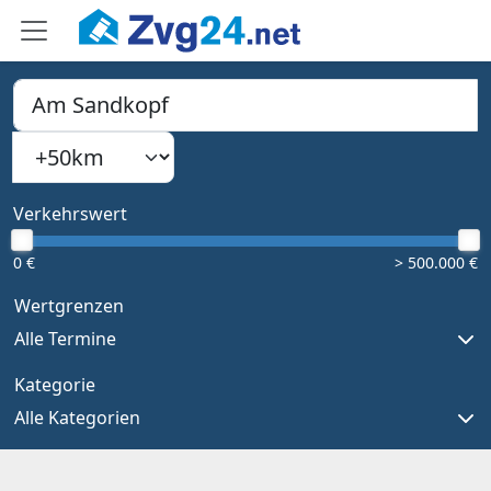
PLZ, Ort oder Bundesland
Suchradius
Type 1 or more characters for results.
Verkehrswert
0 €
> 500.000 €
Wertgrenzen
Alle Termine
Kategorie
Alle Kategorien